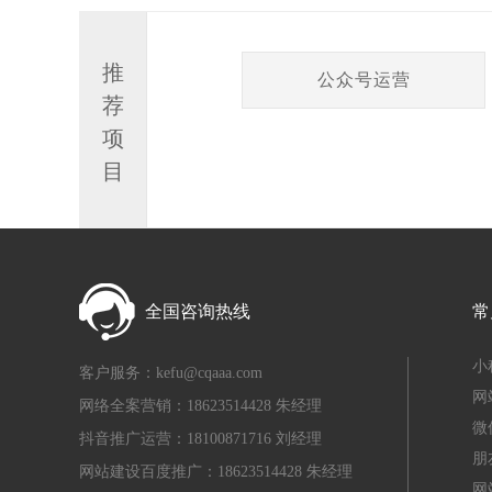
推
公众号运营
荐
项
目
全国咨询热线
常
小
客户服务：kefu@cqaaa.com
网
网络全案营销：18623514428 朱经理
微
抖音推广运营：18100871716 刘经理
朋
网站建设百度推广：18623514428 朱经理
网