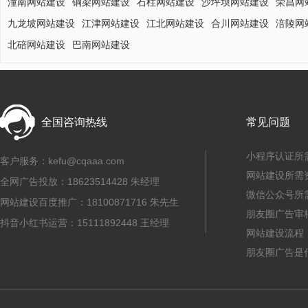
潼南网站建设
铜梁网站建设
石柱网站建设
沙坪坝网站建设
荣昌网
九龙坡网站建设
江津网站建设
江北网站建设
合川网站建设
涪陵网
北碚网站建设
巴南网站建设
全国咨询热线
常见问题
小程序认证所
客户服务：kefu@cqaaa.com
网站建设所需
全网广告投放：18623514428 朱经理
微信公众号所
网站建设百度推广：18100871716 朱先生
朋友圈广告审
抖音小红书运营：15111892448 王经理
网站建设流程
朋友圈广告是