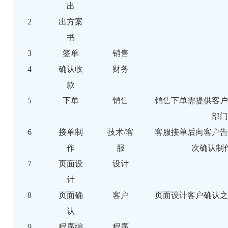
出
2
出方案
书
3
签单
销售
4
确认收
财务
款
5
下单
销售
销售下单需提供客户
部门
6
接单制
技术/客
客服接单后向客户告
作
服
次确认制
7
页面设
设计
计
8
页面确
客户
页面设计客户确认之
认
9
程序编
程序